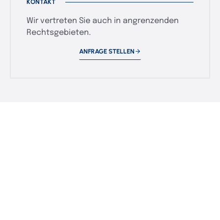
KONTAKT
Wir vertreten Sie auch in angrenzenden
Rechtsgebieten.
ANFRAGE STELLEN
Präzision.
Verlässlichkeit.
Ergebnis.
Kanzlei Raspe & Partner · seit 1965