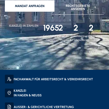
RECHTSGEBIETE
MANDAT ANFRAGEN
ANSEHEN
1965
2
2
2
KANZLEI IN ZAHLEN
Gründungsjahr
Standorte
Schwerpunkte
Fachanwalts­
Hagen,
Hagen &
abgedeckt
titel
NRW
Neuss
Arbeits-
und
Verkehrsrecht
FACHANWALT FÜR ARBEITSRECHT & VERKEHRSRECHT
KANZLEI
IN HAGEN & NEUSS
AUSSER- & GERICHTLICHE VERTRETUNG