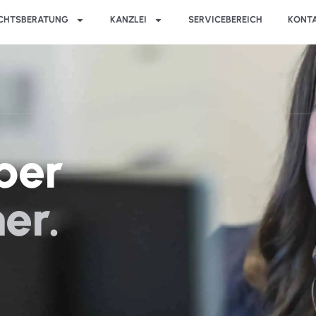
CHTSBERATUNG
KANZLEI
SERVICEBEREICH
KONT
ber
er.
n