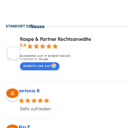
STANDORT 02
Neuss
Raspe & Partner Rechtsanwälte
5.0
BASIEREND AUF 19 BEWERTUNGEN
POWERED BY
G
o
o
g
l
e
BEWERTE UNS AUF
antonio B.
Sehr zufrieden
Kas P.