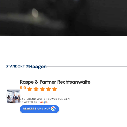
STANDORT 01
Haagen
Raspe & Partner Rechtsanwälte
5.0
BASIEREND AUF 91 BEWERTUNGEN
POWERED BY
G
o
o
g
l
e
BEWERTE UNS AUF