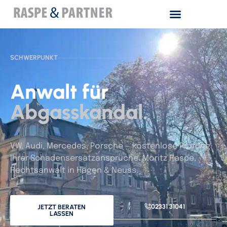
SCHWERPUNKT
Anwalt für
Abgasskandal.
VW, Audi, Mercedes, Porsche — kostenlose Prüfung
Ihrer Schadensersatzansprüche. Moritz Raspe,
Rechtsanwalt in Hagen & Neuss.
02331 31041
JETZT BERATEN
LASSEN