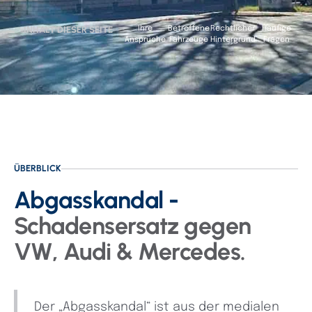
INHALT DIESER SEITE
Ihre
Betroffene
Rechtlicher
Häufige
Ansprüche
Fahrzeuge
Hintergrund
Fragen
ÜBERBLICK
Abgasskandal -
Schadensersatz gegen
VW, Audi & Mercedes.
Der „Abgasskandal“ ist aus der medialen